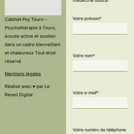
médecine douce.
Votre prénom*
Cabinet Psy Tours –
Psychothérapie à Tours,
écoute active et soutien
dans un cadre bienveillant
et chaleureux Tout droit
Votre nom*
réservé
Mentions légales
Réalisé avec ♥ par
Le
Votre e-mail*
Réveil Digital
Votre numéro de téléphone